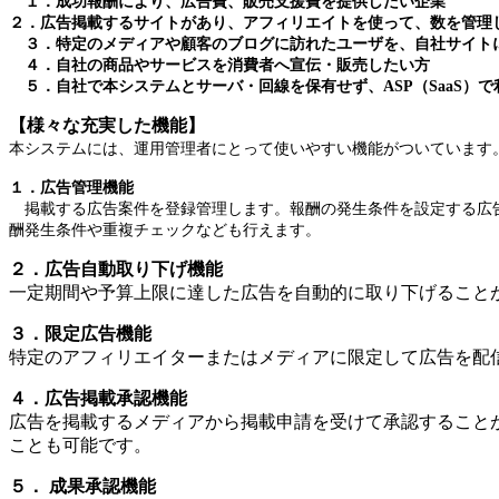
１．成功報酬により、広告費、販売支援費を提供したい企業
２．広告掲載するサイトがあり、アフィリエイトを使って、数を管理
３．特定のメディアや顧客のブログに訪れたユーザを、自社サイト
４．自社の商品やサービスを消費者へ宣伝・販売したい方
５．自社で本システムとサーバ・回線を保有せず、ASP（SaaS）で
【様々な充実した機能】
本システムには、運用管理者にとって使いやすい機能がついています
１．広告管理機能
掲載する広告案件を登録管理します。報酬の発生条件を設定する広告
酬発生条件や重複チェックなども行えます。
２．広告自動取り下げ機能
一定期間や予算上限に達した広告を自動的に取り下げること
３．限定広告機能
特定のアフィリエイターまたはメディアに限定して広告を配
４．広告掲載承認機能
広告を掲載するメディアから掲載申請を受けて承認すること
ことも可能です。
５． 成果承認機能