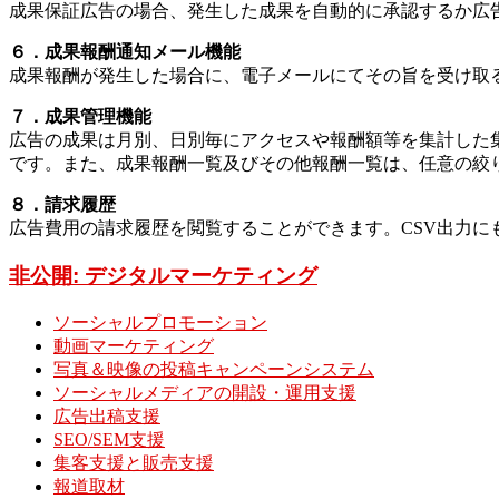
成果保証広告の場合、発生した成果を自動的に承認するか広
６．成果報酬通知メール機能
成果報酬が発生した場合に、電子メールにてその旨を受け取
７．成果管理機能
広告の成果は月別、日別毎にアクセスや報酬額等を集計した
です。また、成果報酬一覧及びその他報酬一覧は、任意の絞
８．請求履歴
広告費用の請求履歴を閲覧することができます。CSV出力に
非公開: デジタルマーケティング
ソーシャルプロモーション
動画マーケティング
写真＆映像の投稿キャンペーンシステム
ソーシャルメディアの開設・運用支援
広告出稿支援
SEO/SEM支援
集客支援と販売支援
報道取材