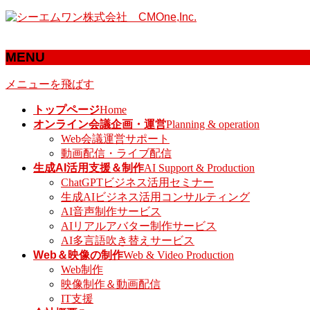
MENU
メニューを飛ばす
トップページ
Home
オンライン会議企画・運営
Planning & operation
Web会議運営サポート
動画配信・ライブ配信
生成AI活用支援＆制作
AI Support & Production
ChatGPTビジネス活用セミナー
生成AIビジネス活用コンサルティング
AI音声制作サービス
AIリアルアバター制作サービス
AI多言語吹き替えサービス
Web＆映像の制作
Web & Video Production
Web制作
映像制作＆動画配信
IT支援